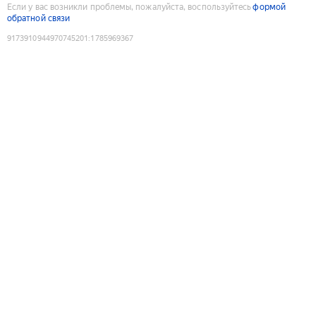
Если у вас возникли проблемы, пожалуйста, воспользуйтесь
формой
обратной связи
9173910944970745201
:
1785969367