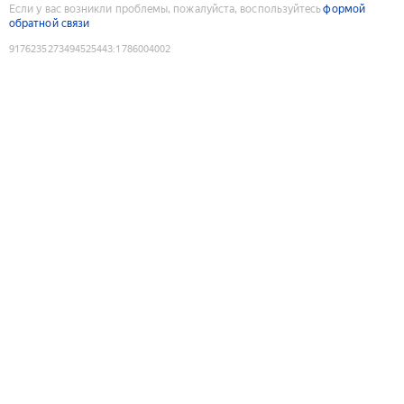
Если у вас возникли проблемы, пожалуйста, воспользуйтесь
формой
обратной связи
9176235273494525443
:
1786004002