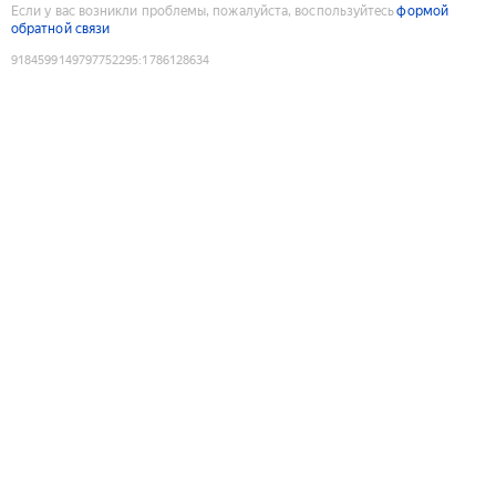
Если у вас возникли проблемы, пожалуйста, воспользуйтесь
формой
обратной связи
9184599149797752295
:
1786128634