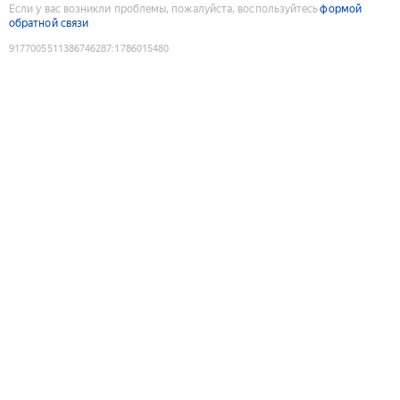
Если у вас возникли проблемы, пожалуйста, воспользуйтесь
формой
обратной связи
9177005511386746287
:
1786015480