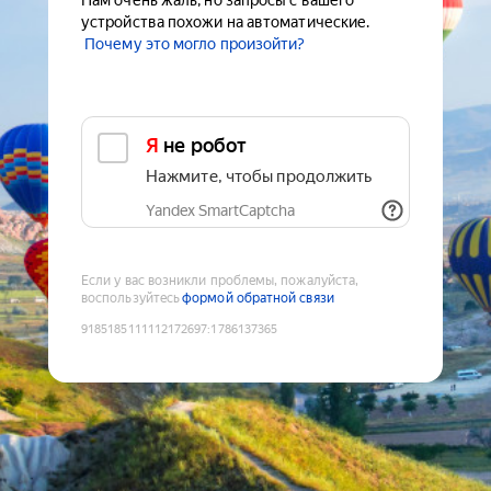
Нам очень жаль, но запросы с вашего
устройства похожи на автоматические.
Почему это могло произойти?
Я не робот
Нажмите, чтобы продолжить
Yandex SmartCaptcha
Если у вас возникли проблемы, пожалуйста,
воспользуйтесь
формой обратной связи
9185185111112172697
:
1786137365