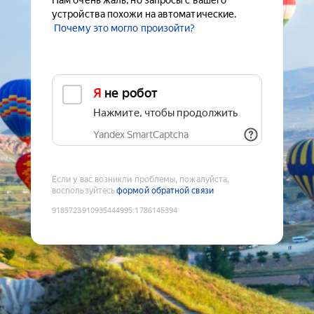
Нам очень жаль, но запросы с вашего
устройства похожи на автоматические.
Почему это могло произойти?
Я не робот
Нажмите, чтобы продолжить
Yandex SmartCaptcha
Если у вас возникли проблемы, пожалуйста,
воспользуйтесь
формой обратной связи
9185723910935444995
:
1786145394