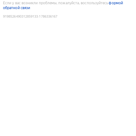
Если у вас возникли проблемы, пожалуйста, воспользуйтесь
формой
обратной связи
9198526490312859133
:
1786336167