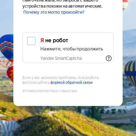
Нам очень жаль, но запросы с вашего
устройства похожи на автоматические.
Почему это могло произойти?
Я не робот
Нажмите, чтобы продолжить
Yandex SmartCaptcha
Если у вас возникли проблемы, пожалуйста,
воспользуйтесь
формой обратной связи
9177400370079377633
:
1786021364