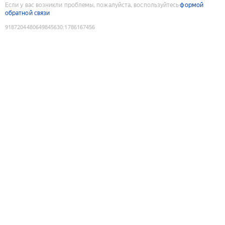
Если у вас возникли проблемы, пожалуйста, воспользуйтесь
формой
обратной связи
9187204480649845630
:
1786167456