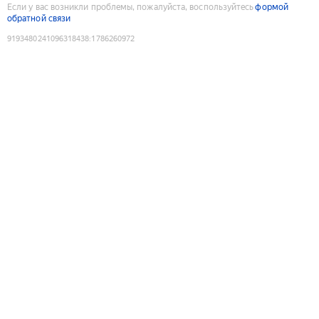
Если у вас возникли проблемы, пожалуйста, воспользуйтесь
формой
обратной связи
9193480241096318438
:
1786260972