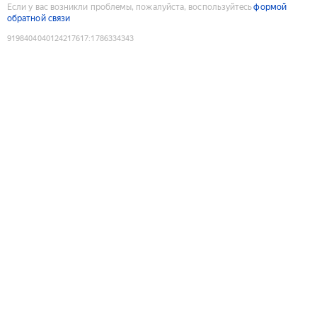
Если у вас возникли проблемы, пожалуйста, воспользуйтесь
формой
обратной связи
9198404040124217617
:
1786334343