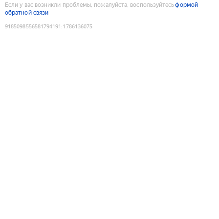
Если у вас возникли проблемы, пожалуйста, воспользуйтесь
формой
обратной связи
9185098556581794191
:
1786136075