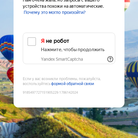
Нам очень жаль, но запросы с вашего
устройства похожи на автоматические.
Почему это могло произойти?
Я не робот
Нажмите, чтобы продолжить
Yandex SmartCaptcha
Если у вас возникли проблемы, пожалуйста,
воспользуйтесь
формой обратной связи
9185497727151905229
:
1786142024