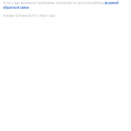
Если у вас возникли проблемы, пожалуйста, воспользуйтесь
формой
обратной связи
9183461531944416773
:
1786111682