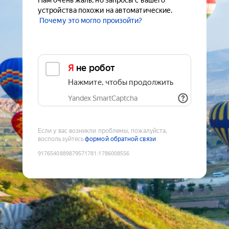
Нам очень жаль, но запросы с вашего
устройства похожи на автоматические.
Почему это могло произойти?
Я не робот
Нажмите, чтобы продолжить
Yandex SmartCaptcha
Если у вас возникли проблемы, пожалуйста,
воспользуйтесь
формой обратной связи
9176540889879571781
:
1786008556