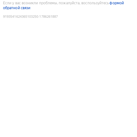
Если у вас возникли проблемы, пожалуйста, воспользуйтесь
формой
обратной связи
9193541624365103250
:
1786261887