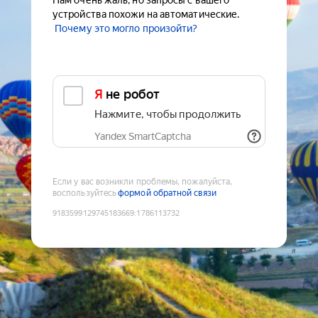
Нам очень жаль, но запросы с вашего
устройства похожи на автоматические.
Почему это могло произойти?
Я не робот
Нажмите, чтобы продолжить
Yandex SmartCaptcha
Если у вас возникли проблемы, пожалуйста,
воспользуйтесь
формой обратной связи
9183599129745183669
:
1786113732