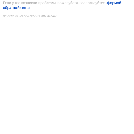
Если у вас возникли проблемы, пожалуйста, воспользуйтесь
формой
обратной связи
9199223057972769279
:
1786346547