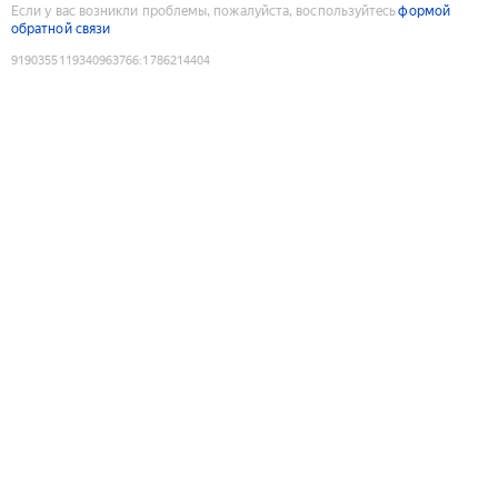
Если у вас возникли проблемы, пожалуйста, воспользуйтесь
формой
обратной связи
9190355119340963766
:
1786214404