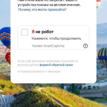
Нам очень жаль, но запросы с вашего
устройства похожи на автоматические.
Почему это могло произойти?
Я не робот
Нажмите, чтобы продолжить
Yandex SmartCaptcha
Если у вас возникли проблемы, пожалуйста,
воспользуйтесь
формой обратной связи
9178284923291640510
:
1786034544