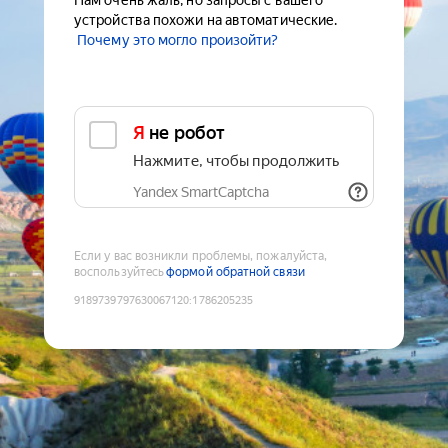
Нам очень жаль, но запросы с вашего
устройства похожи на автоматические.
Почему это могло произойти?
Я не робот
Нажмите, чтобы продолжить
Yandex SmartCaptcha
Если у вас возникли проблемы, пожалуйста,
воспользуйтесь
формой обратной связи
9189739797630067120
:
1786205235