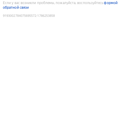
Если у вас возникли проблемы, пожалуйста, воспользуйтесь
формой
обратной связи
9193002784075695572
:
1786253858