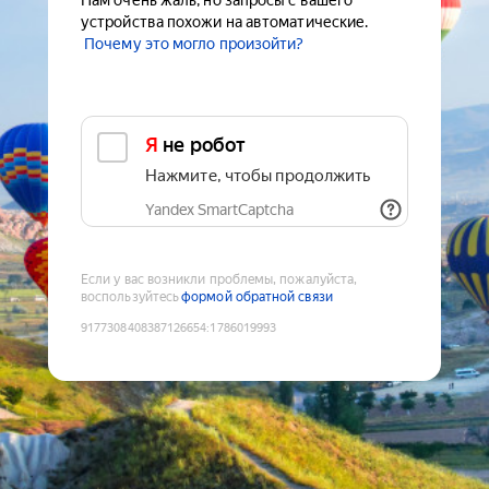
Нам очень жаль, но запросы с вашего
устройства похожи на автоматические.
Почему это могло произойти?
Я не робот
Нажмите, чтобы продолжить
Yandex SmartCaptcha
Если у вас возникли проблемы, пожалуйста,
воспользуйтесь
формой обратной связи
9177308408387126654
:
1786019993