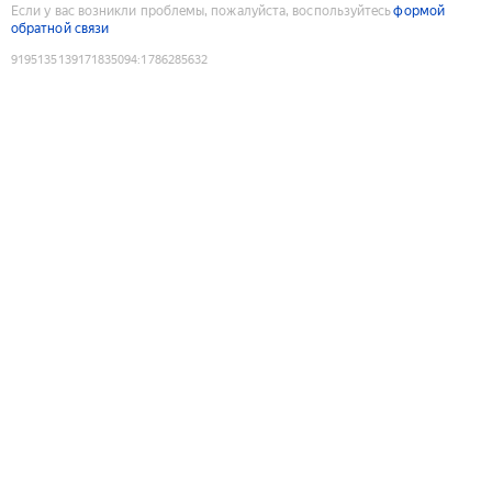
Если у вас возникли проблемы, пожалуйста, воспользуйтесь
формой
обратной связи
9195135139171835094
:
1786285632