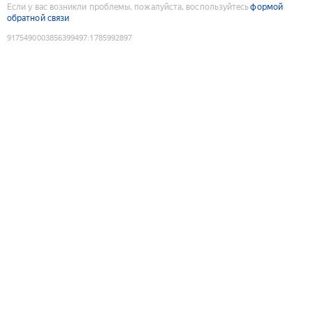
Если у вас возникли проблемы, пожалуйста, воспользуйтесь
формой
обратной связи
9175490003856399497
:
1785992897