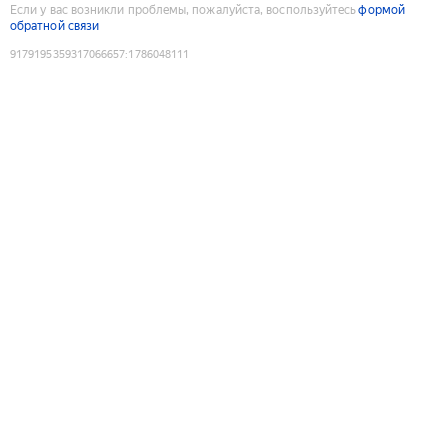
Если у вас возникли проблемы, пожалуйста, воспользуйтесь
формой
обратной связи
9179195359317066657
:
1786048111