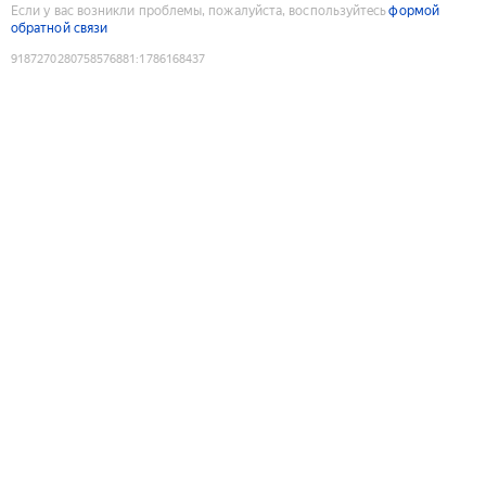
Если у вас возникли проблемы, пожалуйста, воспользуйтесь
формой
обратной связи
9187270280758576881
:
1786168437