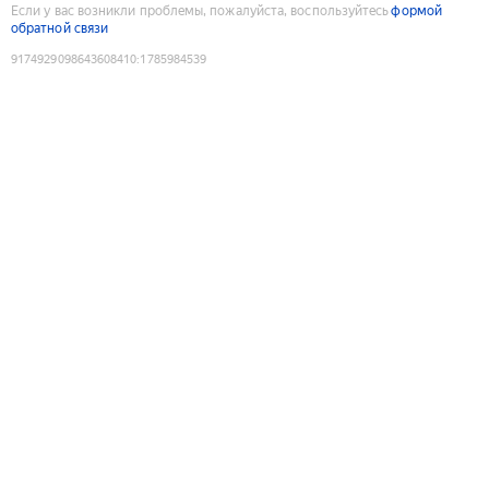
Если у вас возникли проблемы, пожалуйста, воспользуйтесь
формой
обратной связи
9174929098643608410
:
1785984539