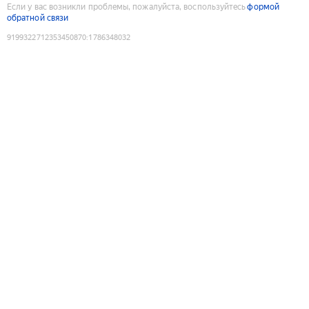
Если у вас возникли проблемы, пожалуйста, воспользуйтесь
формой
обратной связи
9199322712353450870
:
1786348032