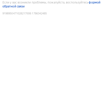
Если у вас возникли проблемы, пожалуйста, воспользуйтесь
формой
обратной связи
9198950471028217008
:
1786342485