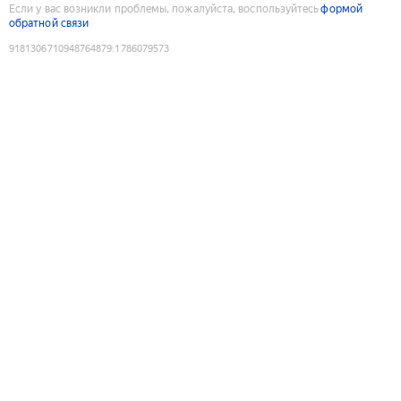
Если у вас возникли проблемы, пожалуйста, воспользуйтесь
формой
обратной связи
9181306710948764879
:
1786079573