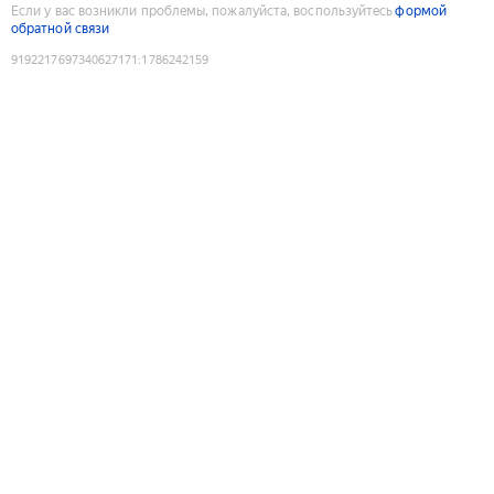
Если у вас возникли проблемы, пожалуйста, воспользуйтесь
формой
обратной связи
9192217697340627171
:
1786242159