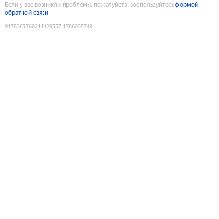
Если у вас возникли проблемы, пожалуйста, воспользуйтесь
формой
обратной связи
9178365760211429557
:
1786035749