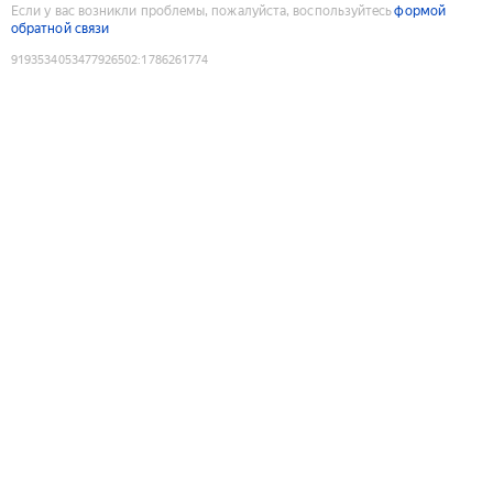
Если у вас возникли проблемы, пожалуйста, воспользуйтесь
формой
обратной связи
9193534053477926502
:
1786261774