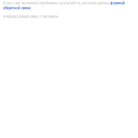
Если у вас возникли проблемы, пожалуйста, воспользуйтесь
формой
обратной связи
9189026332896529863
:
1786194604