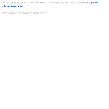
Если у вас возникли проблемы, пожалуйста, воспользуйтесь
формой
обратной связи
9176364169222369499
:
1786005923