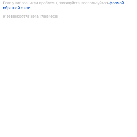
Если у вас возникли проблемы, пожалуйста, воспользуйтесь
формой
обратной связи
9199188930767816948
:
1786346038