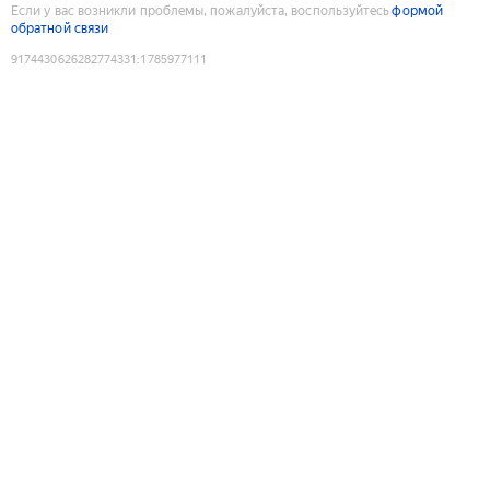
Если у вас возникли проблемы, пожалуйста, воспользуйтесь
формой
обратной связи
9174430626282774331
:
1785977111