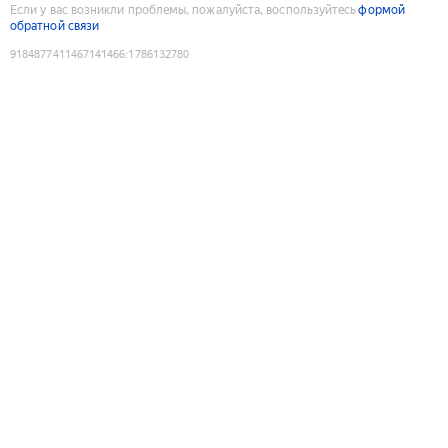
Если у вас возникли проблемы, пожалуйста, воспользуйтесь
формой
обратной связи
9184877411467141466
:
1786132780