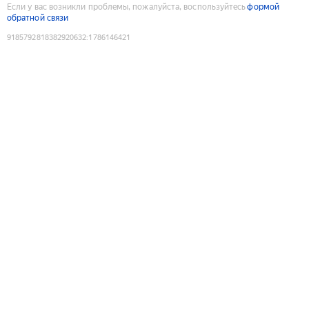
Если у вас возникли проблемы, пожалуйста, воспользуйтесь
формой
обратной связи
9185792818382920632
:
1786146421