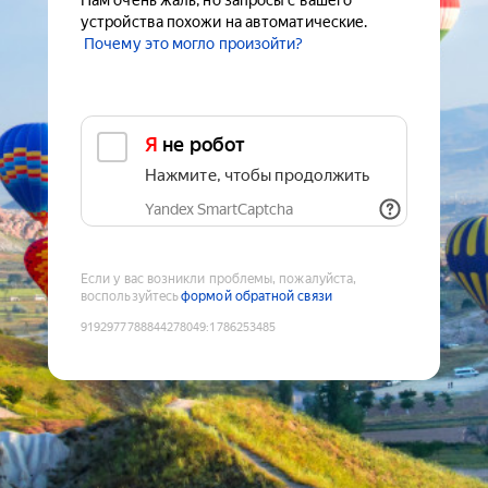
Нам очень жаль, но запросы с вашего
устройства похожи на автоматические.
Почему это могло произойти?
Я не робот
Нажмите, чтобы продолжить
Yandex SmartCaptcha
Если у вас возникли проблемы, пожалуйста,
воспользуйтесь
формой обратной связи
9192977788844278049
:
1786253485