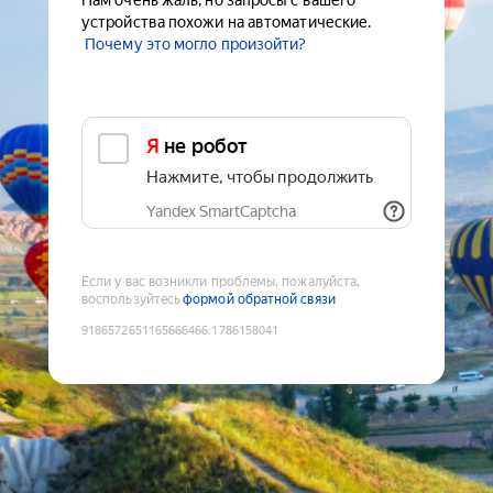
Нам очень жаль, но запросы с вашего
устройства похожи на автоматические.
Почему это могло произойти?
Я не робот
Нажмите, чтобы продолжить
Yandex SmartCaptcha
Если у вас возникли проблемы, пожалуйста,
воспользуйтесь
формой обратной связи
9186572651165666466
:
1786158041