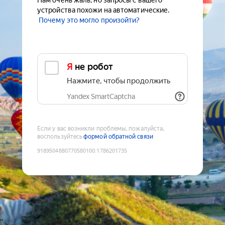
Нам очень жаль, но запросы с вашего
устройства похожи на автоматические.
Почему это могло произойти?
Я не робот
Нажмите, чтобы продолжить
Yandex SmartCaptcha
Если у вас возникли проблемы, пожалуйста,
воспользуйтесь
формой обратной связи
9189504880770580100
:
1786201735