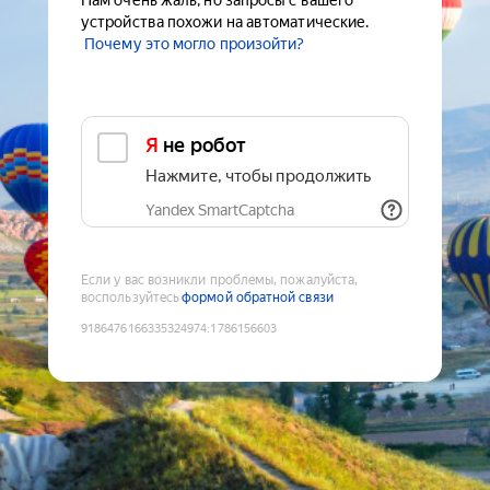
Нам очень жаль, но запросы с вашего
устройства похожи на автоматические.
Почему это могло произойти?
Я не робот
Нажмите, чтобы продолжить
Yandex SmartCaptcha
Если у вас возникли проблемы, пожалуйста,
воспользуйтесь
формой обратной связи
9186476166335324974
:
1786156603