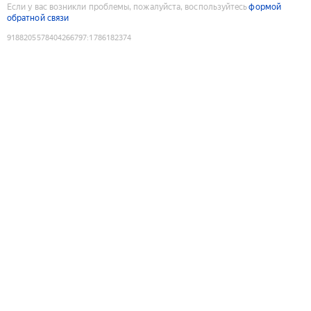
Если у вас возникли проблемы, пожалуйста, воспользуйтесь
формой
обратной связи
9188205578404266797
:
1786182374