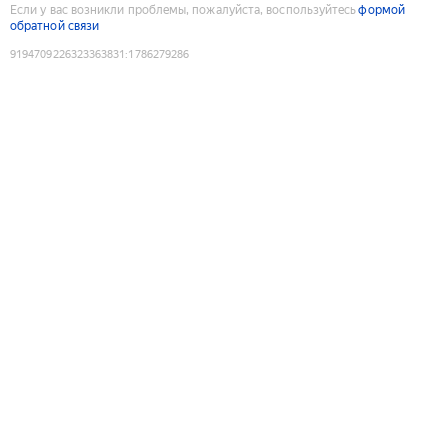
Если у вас возникли проблемы, пожалуйста, воспользуйтесь
формой
обратной связи
9194709226323363831
:
1786279286