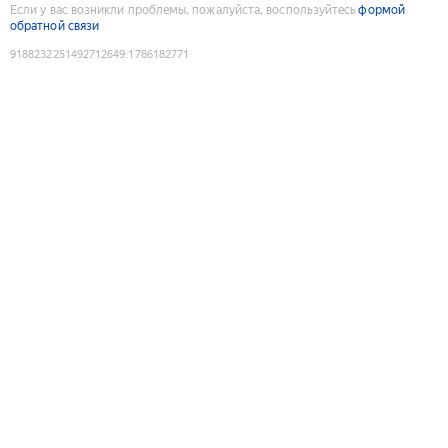
Если у вас возникли проблемы, пожалуйста, воспользуйтесь
формой
обратной связи
9188232251492712649
:
1786182771