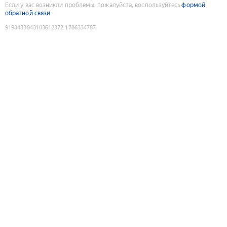
Если у вас возникли проблемы, пожалуйста, воспользуйтесь
формой
обратной связи
9198433843103612372
:
1786334787