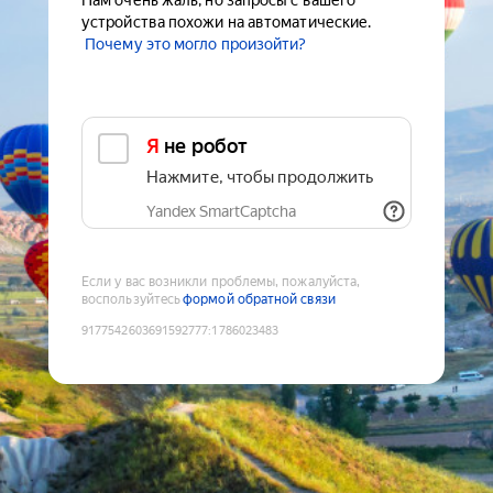
Нам очень жаль, но запросы с вашего
устройства похожи на автоматические.
Почему это могло произойти?
Я не робот
Нажмите, чтобы продолжить
Yandex SmartCaptcha
Если у вас возникли проблемы, пожалуйста,
воспользуйтесь
формой обратной связи
9177542603691592777
:
1786023483