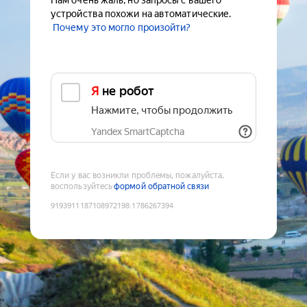
Нам очень жаль, но запросы с вашего
устройства похожи на автоматические.
Почему это могло произойти?
Я не робот
Нажмите, чтобы продолжить
Yandex SmartCaptcha
Если у вас возникли проблемы, пожалуйста,
воспользуйтесь
формой обратной связи
9193911187108972198
:
1786267394